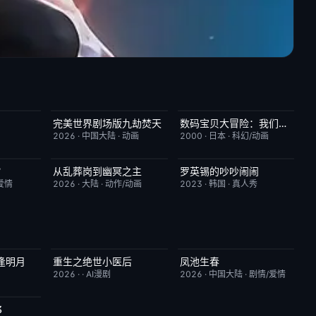
完美世界剧场版九劫焚天
数码宝贝大冒险：我们的战争游戏！
1.0
今日更新
10.0
今日更新
8.9
2026
·
中国大陆
·
动画
2000
·
日本
·
科幻/动画
？
从乱葬岗到幽冥之主
罗英锡的吵吵闹闹
8.0
更新至第13集
5.0
今日更新
10.0
爱情
2026
·
大陆
·
动作/动画
2023
·
韩国
·
真人秀
逢明月
重生之绝世小医后
凤池生春
10.0
完结
5.0
已完结
9.0
2026
·
·
AI漫剧
2026
·
中国大陆
·
剧情/爱情
3
2.0