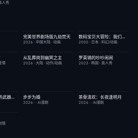
真人秀
完美世界剧场版九劫焚天
数码宝贝大冒险：我们的战争游戏！
1.0
今日更新
10.0
今日更新
8.9
2026
·
中国大陆
·
动画
2000
·
日本
·
科幻/动画
？
从乱葬岗到幽冥之主
罗英锡的吵吵闹闹
8.0
更新至第13集
5.0
今日更新
10.0
爱情
2026
·
大陆
·
动作/动画
2023
·
韩国
·
真人秀
两界穿梭：我用热武器物理横推修真界
步步为婚
茶骨清欢：长夜逢明月
10.0
完结
10.0
完结
10.0
2026
·
·
AI漫剧
2026
·
·
AI漫剧
10.0
剧情