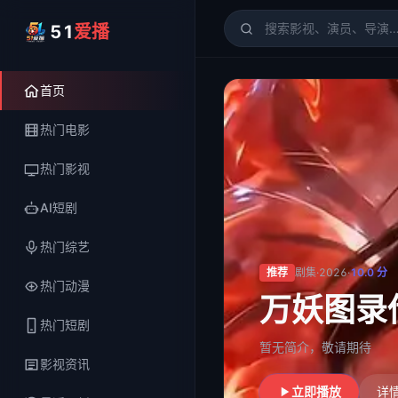
51
爱播
51爱播
- 电影、电视剧、
首页
热门电影
热门影视
AI短剧
热门综艺
推荐
剧集
·
2026
·
10.0
分
热门动漫
万妖图录
热门短剧
暂无简介，敬请期待
影视资讯
立即播放
详