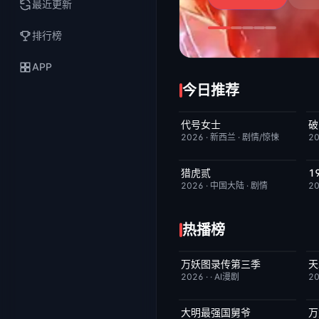
最近更新
排行榜
APP
今日推荐
代号女士
破
完结
6.0
2026
·
新西兰
·
剧情/惊悚
2
猎虎贰
今日更新
8.0
2026
·
中国大陆
·
剧情
2
热播榜
万妖图录传第三季
天
完结
10.0
2026
·
·
AI漫剧
2
大明最强国舅爷
万
完结
10.0