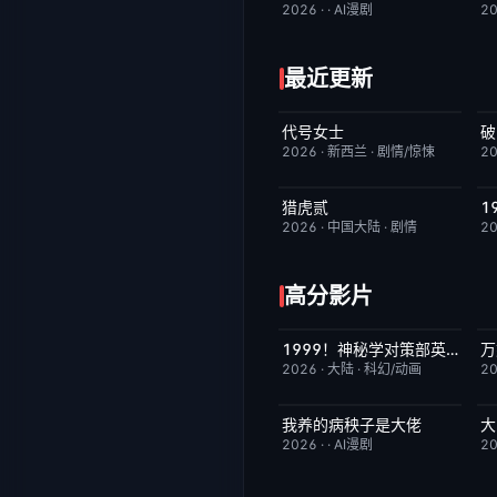
2026
·
·
AI漫剧
2
最近更新
代号女士
破
完结
6.0
2026
·
新西兰
·
剧情/惊悚
2
猎虎贰
今日更新
8.0
2026
·
中国大陆
·
剧情
2
高分影片
1999！神秘学对策部英语
万
更新至第3集
10.0
2026
·
大陆
·
科幻/动画
2
我养的病秧子是大佬
大
完结
10.0
2026
·
·
AI漫剧
2