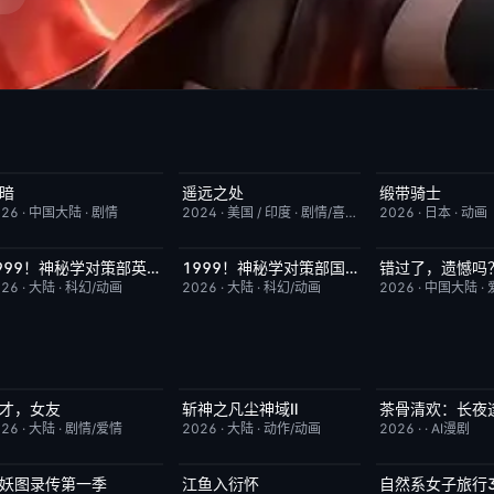
暗
遥远之处
缎带骑士
今日更新
2.0
今日更新
5.5
HD中字
026
·
中国大陆
·
剧情
2024
·
美国 / 印度
·
剧情/喜剧
2026
·
日本
·
动画
1999！神秘学对策部英语
1999！神秘学对策部国语
错过了，遗憾吗
更新至第3集
10.0
更新至第3集
2.0
HD国语
026
·
大陆
·
科幻/动画
2026
·
大陆
·
科幻/动画
2026
·
中国大陆
·
才，女友
斩神之凡尘神域Ⅱ
茶骨清欢：长夜
更新至第18集
7.0
更新至第09集
4.0
完结
026
·
大陆
·
剧情/爱情
2026
·
大陆
·
动作/动画
2026
·
·
AI漫剧
妖图录传第一季
江鱼入衍怀
自然系女子旅行
完结
8.0
完结
10.0
已完结