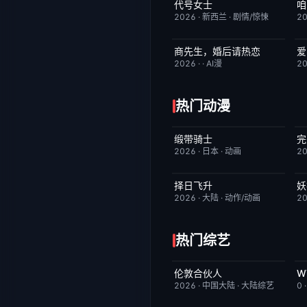
代号女士
完结
6.0
2026
·
新西兰
·
剧情/惊悚
2
商先生，婚后请热恋
爱
完结
4.0
2026
·
·
AI漫
2
热门动漫
缎带骑士
完
HD中字
1.0
2026
·
日本
·
动画
2
择日飞升
妖
更新至第6集
5.0
2026
·
大陆
·
动作/动画
2
热门综艺
伦敦合伙人
今日更新
6.0
2026
·
中国大陆
·
大陆综艺
0