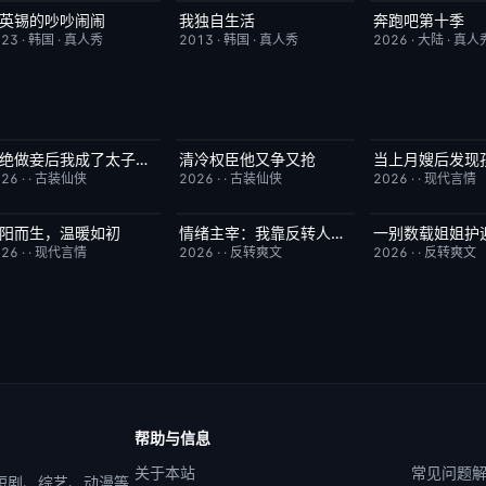
英锡的吵吵闹闹
我独自生活
奔跑吧第十季
今日更新
10.0
昨日更新
9.0
已完结
023
·
韩国
·
真人秀
2013
·
韩国
·
真人秀
2026
·
大陆
·
真人
拒绝做妾后我成了太子侧妃
清冷权臣他又争又抢
已完结
5.0
已完结
7.0
已完结
026
·
·
古装仙侠
2026
·
·
古装仙侠
2026
·
·
现代言情
阳而生，温暖如初
情绪主宰：我靠反转人生封神
已完结
6.0
已完结
7.0
已完结
026
·
·
现代言情
2026
·
·
反转爽文
2026
·
·
反转爽文
帮助与信息
关于本站
常见问题
 短剧、综艺、动漫等