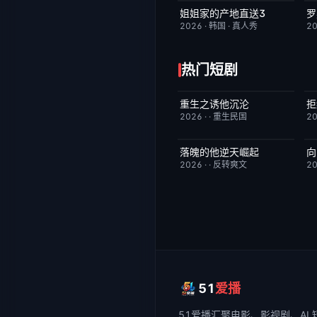
姐姐家的产地直送3
罗
更新至第02集
10.0
2026
·
韩国
·
真人秀
2
热门短剧
重生之诱他沉沦
已完结
6.0
2026
·
·
重生民国
2
落魄的他逆天崛起
向
已完结
4.0
2026
·
·
反转爽文
2
51
爱播
51爱播
汇聚电影、影视剧、AI