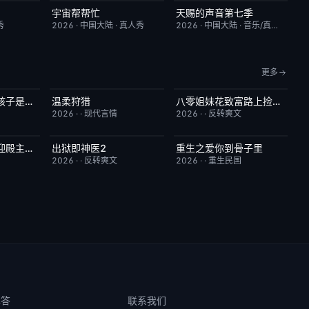
宇宙帮帮忙
天赐的声音第七季
3.0
更新至第3期
3.0
今日更新
9.0
秀
2026
·
中国大陆
·
真人秀
2026
·
中国大陆
·
音乐/真人秀
更多
当上月嫂后发现孩子是我的
温柔狩猎
八零姐妹花致富路上捡个他
1.0
已完结
5.0
已完结
3.0
2026
·
·
现代言情
2026
·
·
反转爽文
一别数载姐姐护迎殿主回归
出狱即神医2
重生之爱你到骨子里
1.0
已完结
6.0
已完结
5.0
2026
·
·
反转爽文
2026
·
·
重生民国
解答
联系我们