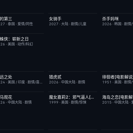
的第三
女骑手
杀手妈咪
更新至第02集
9.0
7月15日更新
8.0
更新至第03集
027
·
泰国
·
爱情/同性
2027
·
大陆
·
剧情/儿童
2026
·
韩国
·
剧情
蛛侠：崭新之日
TC中字
7.8
026
·
美国
·
动作/科幻
远之处
猎虎贰
徘徊者[电影解说
今日更新
5.5
今日更新
8.0
已完结
024
·
美国 / 印度
·
剧情/喜剧
2026
·
中国大陆
·
剧情
1951
·
美国
·
剧情
马观花
魔女嘉莉2：邪气逼人[电影解说]
海岛之恋[电影解
今日更新
3.0
已完结
5.7
已完结
026
·
中国大陆
·
剧情
1999
·
美国
·
剧情/惊悚
2015
·
中国大陆
·