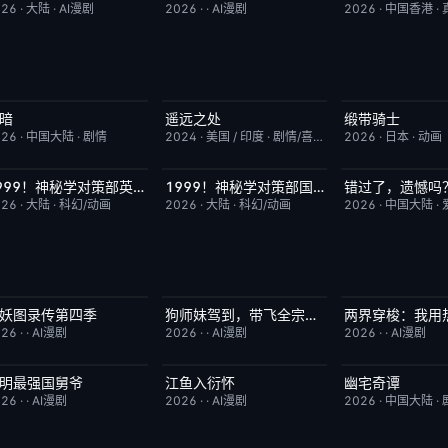
026
·
大陆
·
AI漫剧
2026
·
·
AI漫剧
2026
·
中国香港
·
暗
遥远之处
缎带骑士
今日更新
2.0
今日更新
5.5
HD中字
026
·
中国大陆
·
剧情
2024
·
美国 / 印度
·
剧情/喜剧
2026
·
日本
·
动画
1999！神秘学对策部英语
1999！神秘学对策部国语
错过了，遗憾吗
更新至第3集
10.0
更新至第3集
2.0
HD国语
026
·
大陆
·
科幻/动画
2026
·
大陆
·
科幻/动画
2026
·
中国大陆
·
妖图录传第四季
狗师妹驾到，带飞全宗门成团宠
完结
10.0
完结
10.0
完结
026
·
·
AI漫剧
2026
·
·
AI漫剧
2026
·
·
AI漫剧
明最强国舅爷
江鱼入衍怀
幽宅奇谭
完结
10.0
完结
10.0
完结
026
·
·
AI漫剧
2026
·
·
AI漫剧
2026
·
中国大陆
·