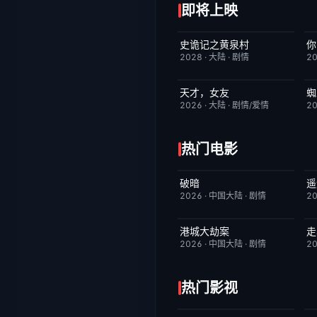
即将上映
史诡记之黄泉村
你
6月23日更新
7.0
2028
·
大陆
·
剧情
2
天才，女友
蜘
更新至第18集
7.0
2026
·
大陆
·
剧情/爱情
2
热门电影
破暗
遥
今日更新
2.0
2026
·
中国大陆
·
剧情
2
港城大劫案
走
今日更新
7.0
2026
·
中国大陆
·
剧情
2
热门影视