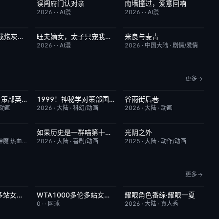
误闯府门认对亲
南墙撞过，爱意回响
1.0
完结
5.0
完结
5.0
2026
·
·
AI漫
2026
·
·
AI漫
错嫁摄政君，穿成炮灰后我逆天改命
旺夫嫡女，太子只宠我一人
米良与麦青
2.0
完结
4.0
更新至第15集
5.0
2026
·
·
AI漫
2026
·
中国大陆
·
剧情/爱情
更多
1999！神秘学对策部英语
1999！神秘学对策部国语
谷雨街后巷
10.0
更新至第3集
2.0
更新至第03集
6.0
/动画
2026
·
大陆
·
科幻/动画
2026
·
大陆
·
动画
如果历史是一群喵第十三季
光阴之外
4.0
更新至第06集
2.0
更新至第34集
1.0
神魔 热血 都市
2026
·
大陆
·
喜剧/动画
2025
·
大陆
·
动作/动画
更多
WTA1000多伦多站女单第二轮：卡萨金娜VS莱巴金娜
WTA1000多伦多站女单第二轮：戴伊VS高芙
耀眼角色番综·耀眼一夏
3.0
今日更新
5.0
今日更新
8.0
0
·
·
网球
2026
·
大陆
·
真人秀