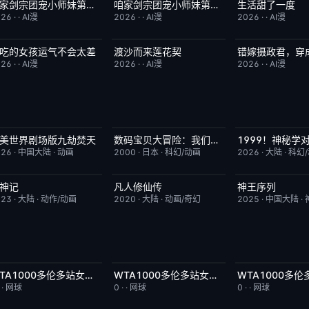
咱家剑宗团宠小师妹第三季
咱家剑宗团宠小师妹第二季
生活甜了一度
已完结
6.0
已完结
6.0
完结
026
·
·
AI漫
2026
·
·
AI漫
2026
·
·
AI漫
吃的女孩运气不会太差
渡沙而来莲花契
完结
7.0
完结
4.0
完结
026
·
·
AI漫
2026
·
·
AI漫
2026
·
·
AI漫
美世界剧场版九劫焚天
数码宝贝大冒险：我们的战争游戏！
今日更新
10.0
今日更新
8.9
更新至第3集
026
·
中国大陆
·
动画
2000
·
日本
·
科幻/动画
2026
·
大陆
·
科幻
神记
凡人修仙传
神王序列
更新至第441集
2.0
更新至第186集
7.9
更新至第202集
023
·
大陆
·
动作/动画
2020
·
大陆
·
动画/奇幻
2025
·
中国大陆
·
WTA1000多伦多站女单第二轮：扎拉祖阿VS费尔南德斯
WTA1000多伦多站女单第二轮：帕克斯VS伊埃拉
今日更新
5.0
今日更新
5.0
今日更新
·
·
网球
0
·
·
网球
0
·
·
网球