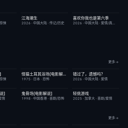
江海潮生
喜欢你我也是第六季
9.0
更新至第26集
6.0
今日更新
4.0
/惊悚
2026
·
中国大陆
·
传记/历史
2026
·
中国大陆
·
爱情/真人秀
更多
]
怪猫土耳其浴场[电影解说]
错过了，遗憾吗？
6.9
已完结
5.9
HD国语
8.0
/惊悚
1975
·
日本
·
恐怖
2026
·
中国大陆
·
爱情
说]
鬼骨场[电影解说]
轻佻游戏
3.4
已完结
4.6
昨日更新
6.3
爱情
1998
·
中国香港
·
喜剧/恐怖
2025
·
加拿大
·
喜剧/爱情
更多