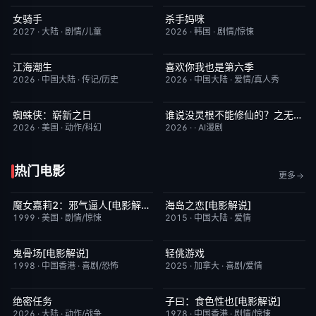
女骑手
杀手妈咪
7月15日更新
8.0
更新至第02集
9.0
2027
·
大陆
·
剧情/儿童
2026
·
韩国
·
剧情/惊悚
江海潮生
喜欢你我也是第六季
更新至第26集
6.0
今日更新
4.0
2026
·
中国大陆
·
传记/历史
2026
·
中国大陆
·
爱情/真人秀
蜘蛛侠：崭新之日
谁说没灵根不能修仙的？之无灵证道第五季
TC中字
7.8
完结
5.0
2026
·
美国
·
动作/科幻
2026
·
·
AI漫剧
热门电影
更多
魔女嘉莉2：邪气逼人[电影解说]
海岛之恋[电影解说]
已完结
5.7
已完结
3.4
1999
·
美国
·
剧情/惊悚
2015
·
中国大陆
·
爱情
鬼骨场[电影解说]
轻佻游戏
已完结
4.6
今日更新
6.3
1998
·
中国香港
·
喜剧/恐怖
2025
·
加拿大
·
喜剧/爱情
绝密任务
子曰：食色性也[电影解说]
今日更新
3.0
已完结
7.0
2026
·
大陆
·
动作/战争
1978
·
中国香港
·
剧情/惊悚