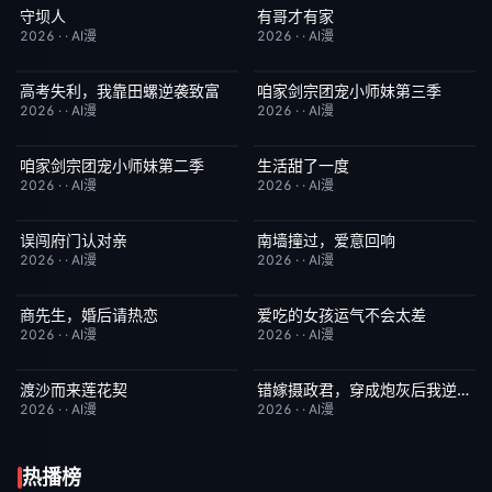
守坝人
有哥才有家
完结
8.0
完结
5.0
2026
·
·
AI漫
2026
·
·
AI漫
高考失利，我靠田螺逆袭致富
咱家剑宗团宠小师妹第三季
完结
7.0
已完结
6.0
2026
·
·
AI漫
2026
·
·
AI漫
咱家剑宗团宠小师妹第二季
生活甜了一度
已完结
6.0
完结
1.0
2026
·
·
AI漫
2026
·
·
AI漫
误闯府门认对亲
南墙撞过，爱意回响
完结
5.0
完结
5.0
2026
·
·
AI漫
2026
·
·
AI漫
商先生，婚后请热恋
爱吃的女孩运气不会太差
完结
4.0
完结
7.0
2026
·
·
AI漫
2026
·
·
AI漫
渡沙而来莲花契
错嫁摄政君，穿成炮灰后我逆天改命
完结
4.0
完结
2.0
2026
·
·
AI漫
2026
·
·
AI漫
热播榜