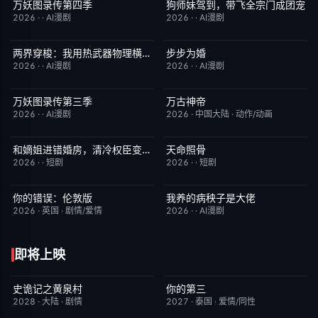
万妖图录传第四季
狗师妹驾到，带飞全宗门成团宠
完结
10.0
完结
10.0
2026
·
·
AI漫剧
2026
·
·
AI漫剧
两界穿梭：我用热武器物理横推修真界
步步为婚
完结
10.0
完结
10.0
2026
·
·
AI漫剧
2026
·
·
AI漫剧
万妖图录传第三季
万古神帝
完结
10.0
更新至第7集
10.0
2026
·
·
AI漫剧
2026
·
中国大陆
·
动作/动画
和嫡姐进错婚房，清冷权臣变忠犬
天命照骨
完结
10.0
完结
10.0
2026
·
·
短剧
2026
·
·
短剧
你的错误：伦敦版
我养的病秧子是大佬
6月23日更新
10.0
完结
10.0
2026
·
英国
·
剧情/爱情
2026
·
·
AI漫剧
即将上映
史诡记之黄泉村
你的第三
6月23日更新
7.0
更新至第02集
9.0
2028
·
大陆
·
剧情
2027
·
泰国
·
爱情/同性