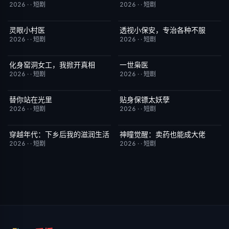
2026
·
·
短剧
2026
·
·
短剧
灵眼小村医
透视小保安，专治各种不服
完结
7.0
完结
9.0
2026
·
·
短剧
2026
·
·
短剧
化身窑洞女工，我掀开真相
一世枭医
完结
9.0
完结
2.0
2026
·
·
短剧
2026
·
·
短剧
替你站在光里
贴身保镖太妖孽
完结
5.0
完结
7.0
2026
·
·
短剧
2026
·
·
短剧
穿越年代：下乡后我的滋润生活
神瞳觉醒：卖药也能成大佬
完结
3.0
完结
7.0
2026
·
·
短剧
2026
·
·
短剧