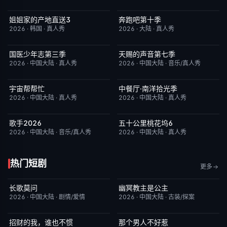
姐姐家的产地直送3
奔跑吧第十季
更新至第02集
10.0
已完结
3.0
2026
·
韩国
·
真人秀
2026
·
大陆
·
真人秀
国医少年志第三季
天赐的声音第七季
今日更新
10.0
今日更新
9.0
2026
·
中国大陆
·
真人秀
2026
·
中国大陆
·
音乐/真人秀
宇宙帮帮忙
中餐厅·南洋拾光季
更新至第3期
3.0
更新至第8期
8.0
2026
·
中国大陆
·
真人秀
2026
·
中国大陆
·
真人秀
歌手2026
五十公里桃花坞6
今日更新
8.0
今日更新
7.0
2026
·
中国大陆
·
音乐/真人秀
2026
·
中国大陆
·
真人秀
热门短剧
更多
长歌莫问
幽冥教主是公主
已完结
2.0
已完结
10.0
2026
·
中国大陆
·
剧情/爱情
2026
·
中国大陆
·
古装/探案
招财的我，谁也不惯
那个男人不好惹
完结
3.0
完结
2.0