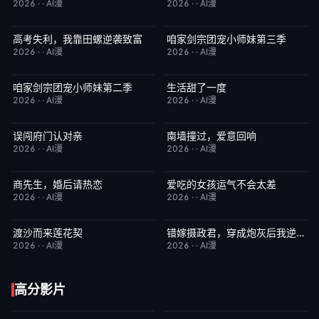
2026
·
·
AI漫
2026
·
·
AI漫
高考失利，我靠田螺逆袭致富
咱家剑宗团宠小师妹第三季
完结
7.0
已完结
6.0
2026
·
·
AI漫
2026
·
·
AI漫
咱家剑宗团宠小师妹第二季
生活甜了一度
已完结
6.0
完结
1.0
2026
·
·
AI漫
2026
·
·
AI漫
误闯府门认对亲
南墙撞过，爱意回响
完结
5.0
完结
5.0
2026
·
·
AI漫
2026
·
·
AI漫
商先生，婚后请热恋
爱吃的女孩运气不会太差
完结
4.0
完结
7.0
2026
·
·
AI漫
2026
·
·
AI漫
渡沙而来莲花契
错嫁摄政君，穿成炮灰后我逆天改命
完结
4.0
完结
2.0
2026
·
·
AI漫
2026
·
·
AI漫
高分影片