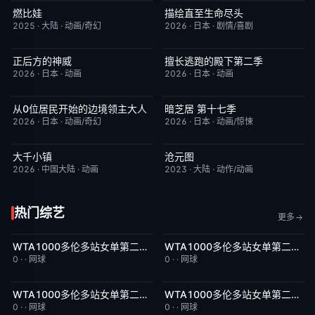
燃比娃
描绘直至生命尽头
HD国语
6.8
更新至第06集
9.0
2025
·
大陆
·
动画/奇幻
2026
·
日本
·
剧情/喜剧
正后方的神威
擅长逃跑的殿下第二季
更新至第06集
1.0
更新至第04集
10.0
2026
·
日本
·
动画
2026
·
日本
·
动画
从0位居民开始的边境领主大人
暗芝居 第十七季
更新至第06集
1.0
更新至第3集
4.0
2026
·
日本
·
动画/奇幻
2026
·
日本
·
动画/惊悚
大千小镇
沧元图
更新至第5集
8.0
更新至第89集
1.0
2026
·
中国大陆
·
动画
2023
·
大陆
·
动作/动画
热门综艺
更多
WTA1000多伦多站女单第二轮：扎拉祖阿VS费尔南德斯
WTA1000多伦多站女单第二轮：帕克斯VS伊埃拉
8月8日上线
5.0
8月8日上线
5.0
0
·
·
网球
0
·
·
网球
WTA1000多伦多站女单第二轮：卡萨金娜VS莱巴金娜
WTA1000多伦多站女单第二轮：戴伊VS高芙
8月8日上线
3.0
8月8日上线
5.0
0
·
·
网球
0
·
·
网球