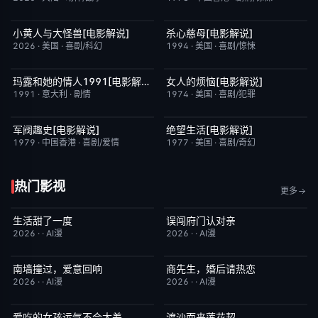
小黄人与大怪兽[电影解说]
杀心慈母[电影解说]
已完结
6.7
已完结
7.4
2026
·
美国
·
喜剧/科幻
1994
·
美国
·
喜剧/惊悚
玛露和她的情人1991[电影解说]
女人的烦恼[电影解说]
已完结
6.1
已完结
7.7
1991
·
意大利
·
剧情
1974
·
美国
·
喜剧/犯罪
军阀趣史[电影解说]
绝望生活[电影解说]
已完结
6.6
已完结
7.8
1979
·
中国香港
·
喜剧/爱情
1977
·
美国
·
喜剧/奇幻
热门影视
更多
生活甜了一度
误闯府门认对亲
完结
1.0
完结
5.0
2026
·
·
AI漫
2026
·
·
AI漫
南墙撞过，爱意回响
商先生，婚后请热恋
完结
5.0
完结
4.0
2026
·
·
AI漫
2026
·
·
AI漫
爱吃的女孩运气不会太差
渡沙而来莲花契
完结
7.0
完结
4.0