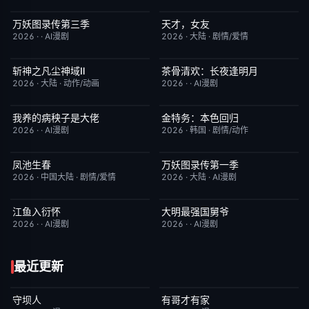
万妖图录传第三季
天才，女友
完结
10.0
更新至第16集
7.0
2026
·
·
AI漫剧
2026
·
大陆
·
剧情/爱情
斩神之凡尘神域Ⅱ
茶骨清欢：长夜逢明月
更新至第09集
4.0
完结
10.0
2026
·
大陆
·
动作/动画
2026
·
·
AI漫剧
我养的病秧子是大佬
金特务：本色回归
完结
10.0
已完结
4.0
2026
·
·
AI漫剧
2026
·
韩国
·
剧情/动作
凤池生春
万妖图录传第一季
已完结
9.0
完结
8.0
2026
·
中国大陆
·
剧情/爱情
2026
·
大陆
·
AI漫剧
江鱼入衍怀
大明最强国舅爷
完结
10.0
完结
10.0
2026
·
·
AI漫剧
2026
·
·
AI漫剧
最近更新
守坝人
有哥才有家
完结
8.0
完结
5.0