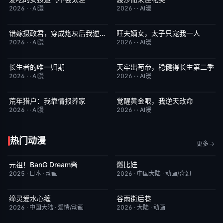
2026
·
·
AI漫
2026
·
·
AI漫
错嫁摄政君，穿成炮灰后我逆天改命
旺夫嫡女，太子只宠我一人
完结
2.0
完结
4.0
2026
·
·
AI漫
2026
·
·
AI漫
长生者的唯一归期
天牢出苟帝，稳健得长生第二季
完结
2.0
完结
8.0
2026
·
·
AI漫
2026
·
·
AI漫
荒年猎户：我靠情报养家
觉醒黄金眼，我逆天改命
完结
2.0
完结
1.0
2026
·
·
AI漫
2026
·
·
AI漫
热门动漫
更多
元祖！BanG Dream酱
燃比娃
更新至第44集
8.1
今日更新
6.8
2025
·
日本
·
动画
2026
·
中国大陆
·
动画/奇幻
缔灵爱水心缠
谷雨街后巷
更新至第02集
9.0
更新至第2集
6.0
2026
·
中国大陆
·
爱情/动画
2026
·
大陆
·
动画