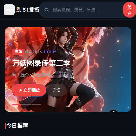
搜
51爱播
索
51爱播
- 电影、电视剧、动漫、综艺、短剧高清在线观看
推荐
剧集
·
2026
·
10.0
分
茶骨清欢：长夜逢明月
暂无简介，敬请期待
立即播放
详情
今日推荐